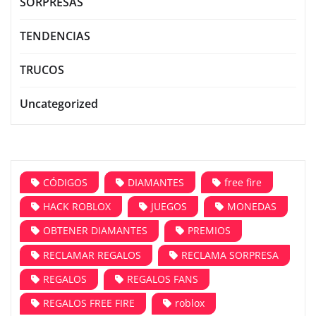
SORPRESAS
TENDENCIAS
TRUCOS
Uncategorized
CÓDIGOS
DIAMANTES
free fire
HACK ROBLOX
JUEGOS
MONEDAS
OBTENER DIAMANTES
PREMIOS
RECLAMAR REGALOS
RECLAMA SORPRESA
REGALOS
REGALOS FANS
REGALOS FREE FIRE
roblox